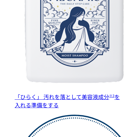
「ひらく」
汚れを落として美容液成分
を
※3
入れる準備をする